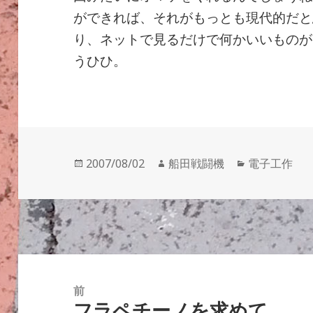
ができれば、それがもっとも現代的だと
り、ネットで見るだけで何かいいものが
うひひ。
投
作
カ
2007/08/02
船田戦闘機
電子工作
稿
成
テ
日:
者
ゴ
リ
ー
投
稿
前
フラペチーノを求めて
ナ
前