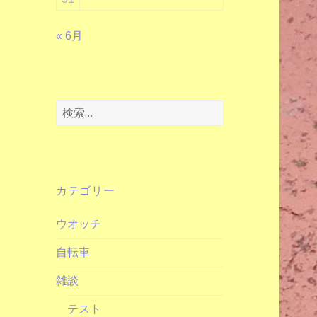
« 6月
検
索:
カテゴリー
ウオッチ
自転車
雑談
テスト