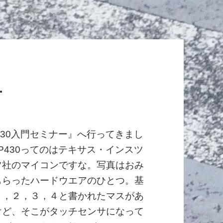
ー
430入門セミナー』へ行ってきまし
P430ってのはテキサス・インスツ
ツ社のマイコンですな。写真はおみ
もらったハードウエアのひとつ。基
１，２，３，４と書かれたマスがあ
けど、そこがタッチセンサになって