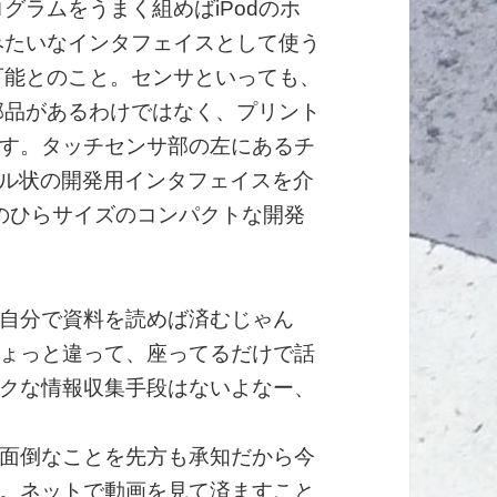
グラムをうまく組めばiPodのホ
みたいなインタフェイスとして使う
可能とのこと。センサといっても、
部品があるわけではなく、プリント
す。タッチセンサ部の左にあるチ
グル状の開発用インタフェイスを介
手のひらサイズのコンパクトな開発
自分で資料を読めば済むじゃん
ょっと違って、座ってるだけで話
クな情報収集手段はないよなー、
面倒なことを先方も承知だから今
。ネットで動画を見て済ますこと