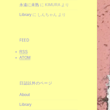
永遠に未熟
に
KIMURA
より
Library
に
しんちゃん
より
FEED
RSS
ATOM
日誌以外のページ
About
Library