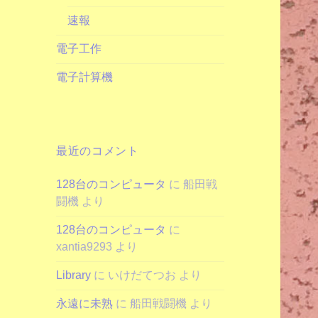
速報
電子工作
電子計算機
最近のコメント
128台のコンピュータ
に
船田戦
闘機
より
128台のコンピュータ
に
xantia9293
より
Library
に
いけだてつお
より
永遠に未熟
に
船田戦闘機
より