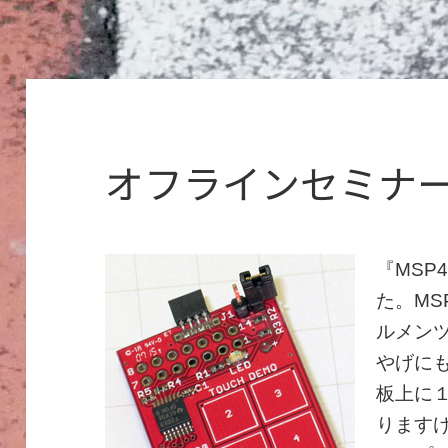
オフラインセミナ
『MSP
た。MS
ルメン
やげに
板上に
ります