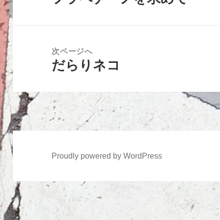
ビ
の
ゲ
投
ー
稿:
次ページへ
シ
だらりネコ
次
ョ
の
ン
投
稿:
Proudly powered by WordPress