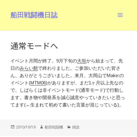
船田戦闘機日誌
メニュ
ーとウ
ィジェ
ット
通常モードへ
イベント月間が終了。9月下旬の
大垣
から始まって、先
日の
みらい館
で終わりました。ご参加いただいた皆さ
ん、ありがとうございました。来月、大岡山でMake:の
イベント(
MTM06
)がありますが、まだ1ヶ月以上先なの
で、しばらくは非イベントモード(通常モード)で行動し
ます。書き物や開発系を誠心誠意やっていきたいと思っ
てます(←生まれて初めて書いた言葉が混じっている)。
投
作
カ
2010/10/19
船田戦闘機
雑談
稿
成
テ