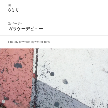
日:
者
ゴ
投
リ
前
稿
8ミリ
ー
前
ナ
の
ビ
投
次ページへ
ゲ
稿:
ガラケーデビュー
次
ー
の
シ
投
ョ
Proudly powered by WordPress
稿:
ン