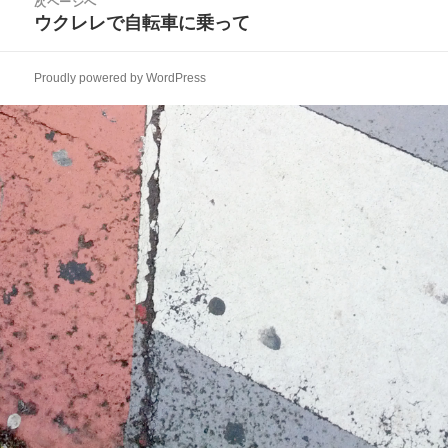
次ページへ
ゲ
稿:
ウクレレで自転車に乗って
次
ー
の
シ
投
ョ
Proudly powered by WordPress
稿:
ン