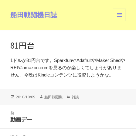
船田戦闘機日誌
メニュ
ーとウ
ィジェ
ット
81円台
1ドルが81円台です。SparkfunやAdafruitやMaker Shedや
REIやamazon.comを見るのが楽しくてしょうがありま
せん。今晩はKindleコンテンツに投資しようかな。
投
作
カ
2010/10/09
船田戦闘機
雑談
稿
成
テ
日:
者
ゴ
投
リ
前
稿
動画デー
ー
前
ナ
の
ビ
投