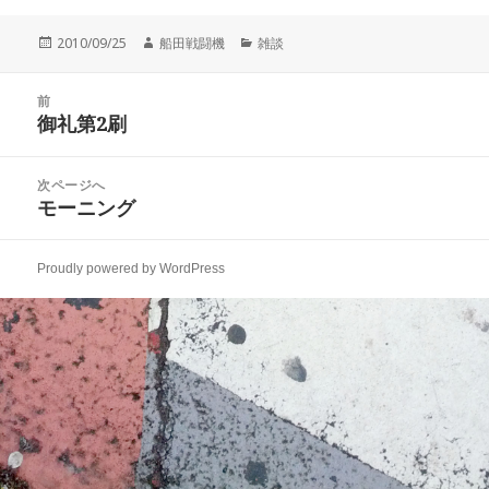
投
作
カ
2010/09/25
船田戦闘機
雑談
稿
成
テ
日:
者
ゴ
投
リ
前
稿
御礼第2刷
ー
前
ナ
の
ビ
投
次ページへ
ゲ
稿:
モーニング
次
ー
の
シ
投
ョ
Proudly powered by WordPress
稿:
ン