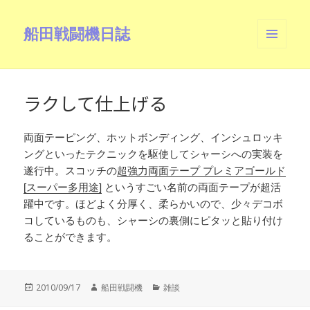
船田戦闘機日誌
メニュ
ーとウ
ィジェ
ット
ラクして仕上げる
両面テーピング、ホットボンディング、インシュロッキ
ングといったテクニックを駆使してシャーシへの実装を
遂行中。スコッチの
超強力両面テープ プレミアゴールド
[スーパー多用途]
というすごい名前の両面テープが超活
躍中です。ほどよく分厚く、柔らかいので、少々デコボ
コしているものも、シャーシの裏側にピタッと貼り付け
ることができます。
投
作
カ
2010/09/17
船田戦闘機
雑談
稿
成
テ