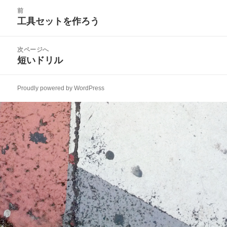
日:
者
ゴ
投
リ
前
稿
工具セットを作ろう
ー
前
ナ
の
ビ
投
次ページへ
ゲ
稿:
短いドリル
次
ー
の
シ
投
ョ
Proudly powered by WordPress
稿:
ン