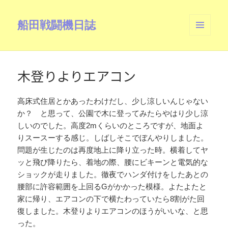
船田戦闘機日誌
メニュ
ーとウ
ィジェ
ット
木登りよりエアコン
高床式住居とかあったわけだし、少し涼しいんじゃない
か？ と思って、公園で木に登ってみたらやはり少し涼
しいのでした。高度2mくらいのところですが、地面よ
りスースーする感じ。しばしそこでぼんやりしました。
問題が生じたのは再度地上に降り立った時。横着してヤ
ッと飛び降りたら、着地の際、腰にビキーンと電気的な
ショックが走りました。徹夜でハンダ付けをしたあとの
腰部に許容範囲を上回るGがかかった模様。よたよたと
家に帰り、エアコンの下で横たわっていたら8割がた回
復しました。木登りよりエアコンのほうがいいな、と思
った。