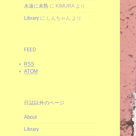
永遠に未熟
に
KIMURA
より
Library
に
しんちゃん
より
FEED
RSS
ATOM
日誌以外のページ
About
Library