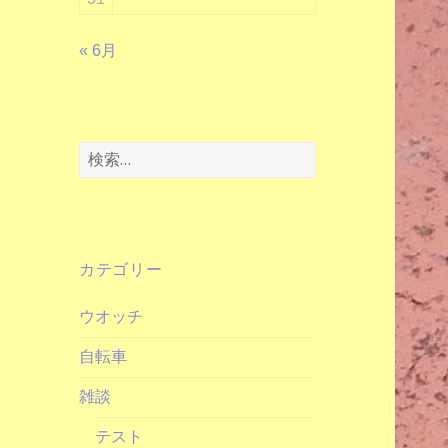
« 6月
検
索:
カテゴリー
ウオッチ
自転車
雑談
テスト