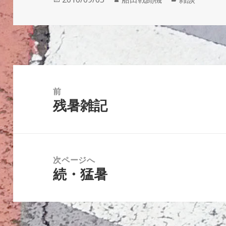
稿
成
テ
日:
者
ゴ
リ
ー
投
稿
前
残暑雑記
ナ
前
ビ
の
ゲ
投
ー
稿:
次ページへ
シ
続・猛暑
次
ョ
の
ン
投
稿: