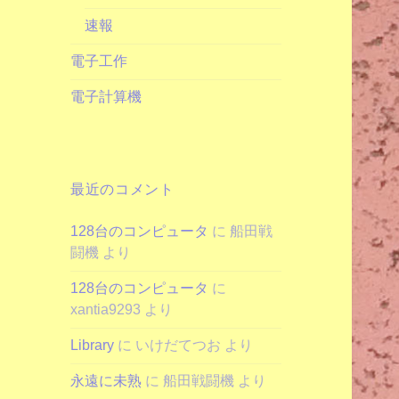
速報
電子工作
電子計算機
最近のコメント
128台のコンピュータ
に
船田戦
闘機
より
128台のコンピュータ
に
xantia9293
より
Library
に
いけだてつお
より
永遠に未熟
に
船田戦闘機
より