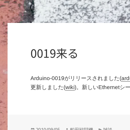
0019来る
Arduino-0019がリリースされました(
ard
更新しました(
wiki
)。新しいEtherne
投
作
カ
2010/09/05
船田戦闘機
雑談