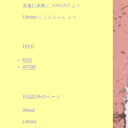
永遠に未熟
に
KIMURA
より
Library
に
しんちゃん
より
FEED
RSS
ATOM
日誌以外のページ
About
Library