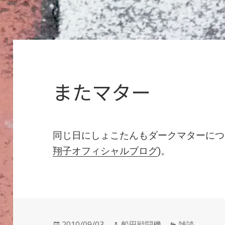
またマター
同じ日にしょこたんもダークマターにつ
翔子オフィシャルブログ
)。
投
作
カ
2010/09/03
船田戦闘機
雑談