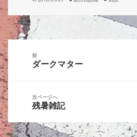
稿
成
テ
日:
者
ゴ
リ
ー
投
稿
前
ダークマター
ナ
前
ビ
の
ゲ
投
ー
稿:
次ページへ
シ
残暑雑記
次
ョ
の
ン
投
稿: