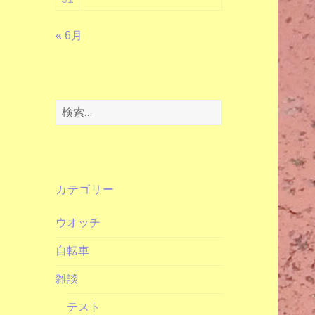
« 6月
検
索:
カテゴリー
ウオッチ
自転車
雑談
テスト