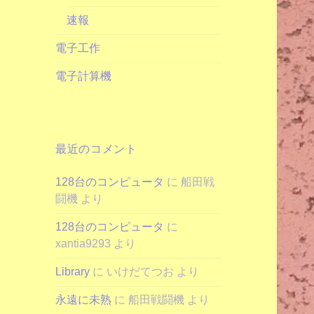
速報
電子工作
電子計算機
最近のコメント
128台のコンピュータ
に
船田戦
闘機
より
128台のコンピュータ
に
xantia9293
より
Library
に
いけだてつお
より
永遠に未熟
に
船田戦闘機
より