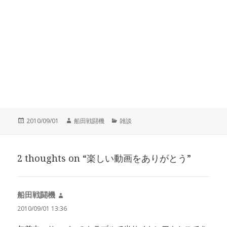
投
作
カ
2010/09/01
船田戦闘機
雑談
稿
成
テ
日:
者
ゴ
リ
2 thoughts on “楽しい動画をありがとう”
ー
船田戦闘機
よ
り:
2010/09/01 13:36