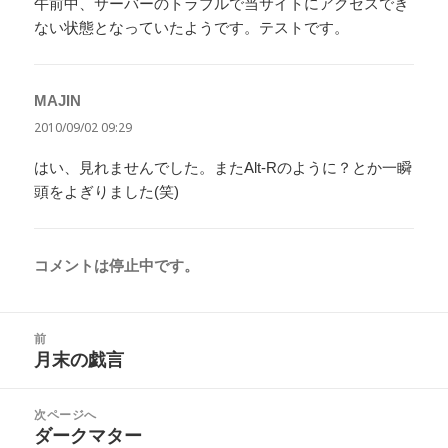
午前中、サーバーのトラブルで当サイトにアクセスでき
ない状態となっていたようです。テストです。
MAJIN
よ
り:
2010/09/02 09:29
はい、見れませんでした。またAlt-Rのように？とか一瞬
頭をよぎりました(笑)
コメントは停止中です。
投
前
稿
月末の戯言
前
ナ
の
ビ
投
次ページへ
ゲ
稿:
ダークマター
次
ー