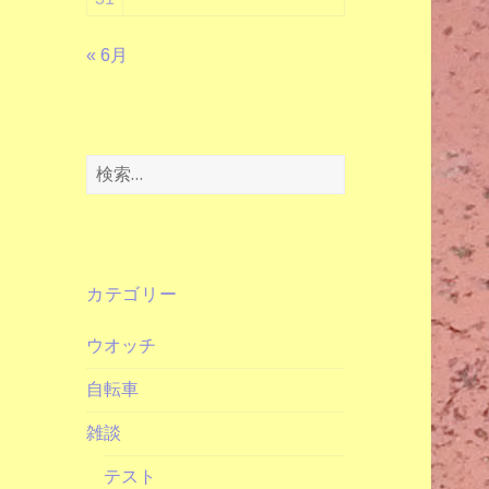
« 6月
検
索:
カテゴリー
ウオッチ
自転車
雑談
テスト