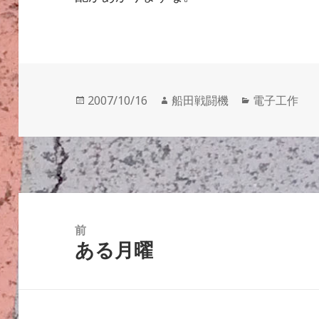
投
作
カ
2007/10/16
船田戦闘機
電子工作
稿
成
テ
日:
者
ゴ
リ
ー
投
稿
前
ある月曜
ナ
前
ビ
の
ゲ
投
ー
稿: