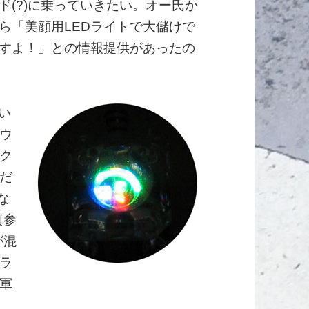
ド(?)に乗っていきたい。オー氏か
ら「美顔用LEDライトで大儲けで
すよ！」との情報提供があったの
い
ウ
ク
だ
な
真参
が混
ラ
軍