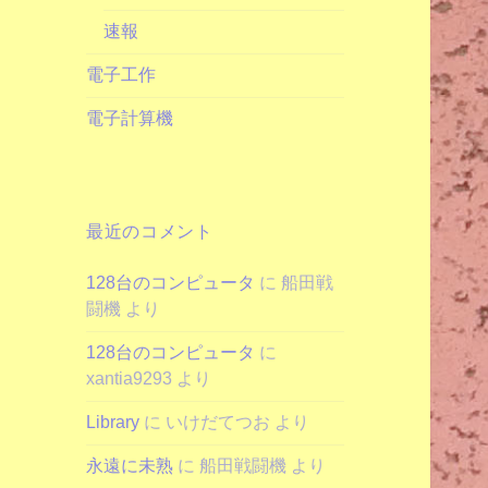
速報
電子工作
電子計算機
最近のコメント
128台のコンピュータ
に
船田戦
闘機
より
128台のコンピュータ
に
xantia9293
より
Library
に
いけだてつお
より
永遠に未熟
に
船田戦闘機
より