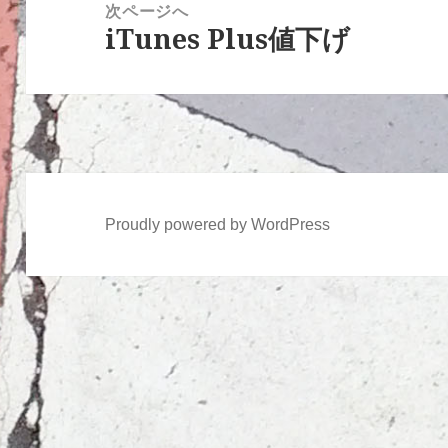
次ページへ
シ
iTunes Plus値下げ
次
ョ
の
ン
投
稿:
Proudly powered by WordPress