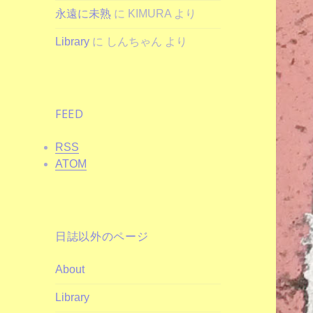
永遠に未熟
に
KIMURA
より
Library
に
しんちゃん
より
FEED
RSS
ATOM
日誌以外のページ
About
Library