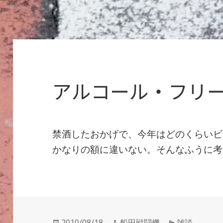
アルコール・フリ
禁酒したおかげで、今年はどのくらいビ
かなりの額に違いない。そんなふうに考え
投
作
カ
2010/08/18
船田戦闘機
雑談