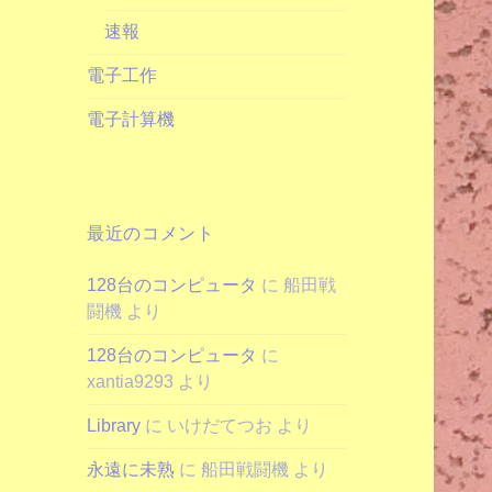
速報
電子工作
電子計算機
最近のコメント
128台のコンピュータ
に
船田戦
闘機
より
128台のコンピュータ
に
xantia9293
より
Library
に
いけだてつお
より
永遠に未熟
に
船田戦闘機
より