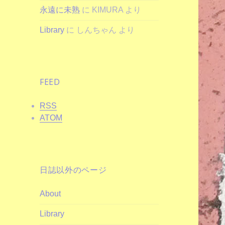
永遠に未熟
に
KIMURA
より
Library
に
しんちゃん
より
FEED
RSS
ATOM
日誌以外のページ
About
Library