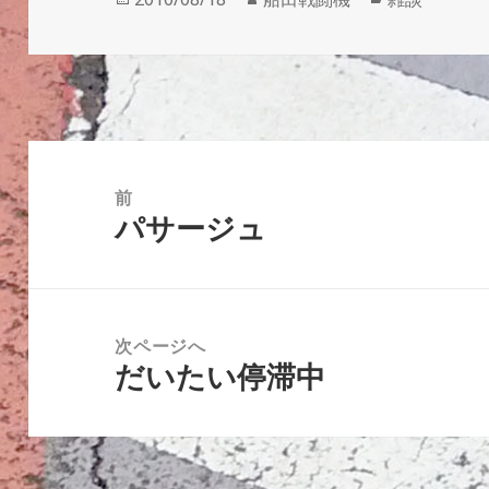
稿
成
テ
日:
者
ゴ
リ
ー
投
稿
前
パサージュ
ナ
前
ビ
の
ゲ
投
ー
稿:
次ページへ
シ
だいたい停滞中
次
ョ
の
ン
投
稿: