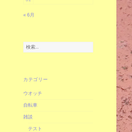
« 6月
検
索:
カテゴリー
ウオッチ
自転車
雑談
テスト