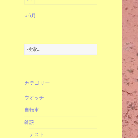
« 6月
検
索:
カテゴリー
ウオッチ
自転車
雑談
テスト