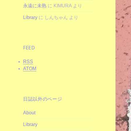
永遠に未熟
に
KIMURA
より
Library
に
しんちゃん
より
FEED
RSS
ATOM
日誌以外のページ
About
Library