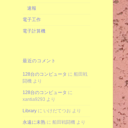
速報
電子工作
電子計算機
最近のコメント
128台のコンピュータ
に
船田戦
闘機
より
128台のコンピュータ
に
xantia9293
より
Library
に
いけだてつお
より
永遠に未熟
に
船田戦闘機
より