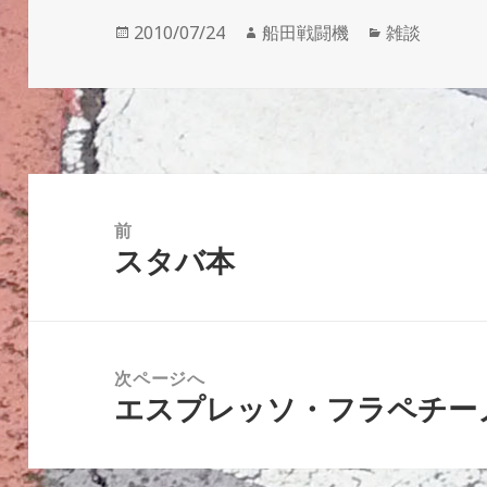
投
作
カ
2010/07/24
船田戦闘機
雑談
稿
成
テ
日:
者
ゴ
リ
ー
投
稿
前
スタバ本
ナ
前
ビ
の
ゲ
投
ー
稿:
次ページへ
シ
エスプレッソ・フラペチー
次
ョ
の
ン
投