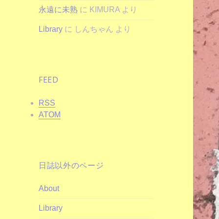
永遠に未熟
に
KIMURA
より
Library
に
しんちゃん
より
FEED
RSS
ATOM
日誌以外のページ
About
Library