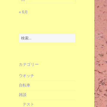
« 6月
検
索:
カテゴリー
ウオッチ
自転車
雑談
テスト