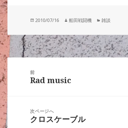
投
作
カ
2010/07/16
船田戦闘機
雑談
稿
成
テ
日:
者
ゴ
リ
ー
投
稿
前
Rad music
ナ
前
ビ
の
ゲ
投
ー
稿:
次ページへ
シ
クロスケーブル
次
ョ
の