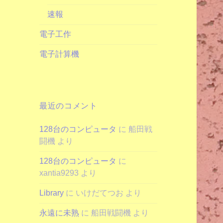
速報
電子工作
電子計算機
最近のコメント
128台のコンピュータ
に
船田戦
闘機
より
128台のコンピュータ
に
xantia9293
より
Library
に
いけだてつお
より
永遠に未熟
に
船田戦闘機
より