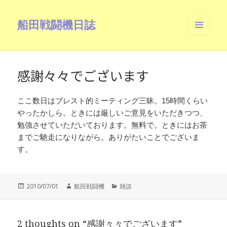
船田戦闘機日誌
メニュ
ーとウ
ィジェ
ット
感謝々々でございます
ここ数日はブレスト的ミーティング三昧。15時間くらい
やったかしら。ときには厳しいご意見をいただきつつ、
勉強させていただいております。無料で。ときにはお茶
までご馳走になりながら。ありがたいことでございま
す。
投
作
カ
2010/07/01
船田戦闘機
雑談
稿
成
テ
日:
者
ゴ
リ
2 thoughts on “感謝々々でございます”
ー