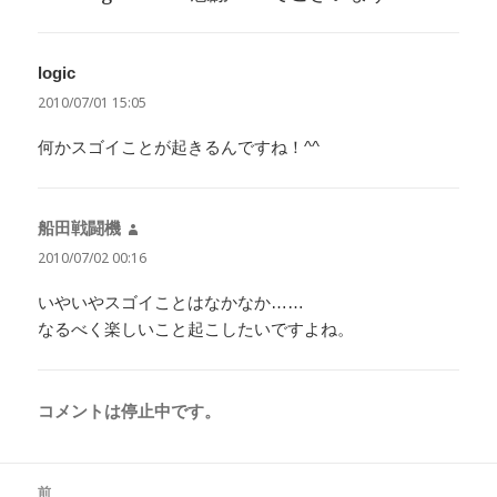
logic
よ
り:
2010/07/01 15:05
何かスゴイことが起きるんですね！^^
船田戦闘機
よ
り:
2010/07/02 00:16
いやいやスゴイことはなかなか……
なるべく楽しいこと起こしたいですよね。
コメントは停止中です。
投
前