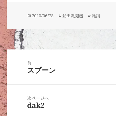
投
作
カ
2010/06/28
船田戦闘機
雑談
稿
成
テ
日:
者
ゴ
リ
ー
投
稿
前
スプーン
ナ
前
ビ
の
ゲ
投
ー
稿:
次ページへ
シ
dak2
次
ョ
の