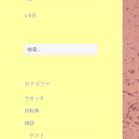
« 6月
検
索:
カテゴリー
ウオッチ
自転車
雑談
テスト