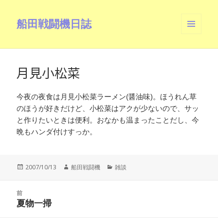
船田戦闘機日誌
メニュ
ーとウ
ィジェ
ット
月見小松菜
今夜の夜食は月見小松菜ラーメン(醤油味)。ほうれん草
のほうが好きだけど、小松菜はアクが少ないので、サッ
と作りたいときは便利。おなかも温まったことだし、今
晩もハンダ付けすっか。
投
作
カ
2007/10/13
船田戦闘機
雑談
稿
成
テ
日:
者
ゴ
投
リ
前
稿
夏物一掃
ー
前
ナ
の