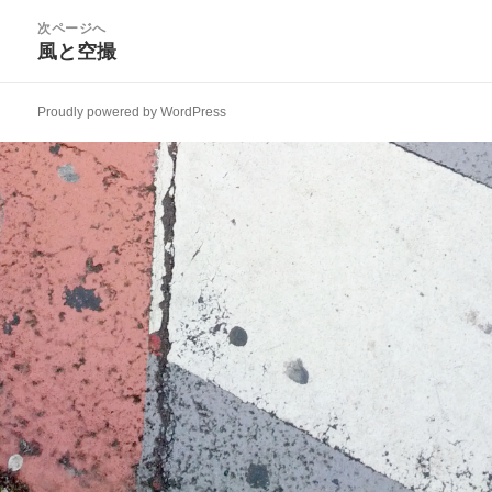
ビ
投
次ページへ
ゲ
稿:
風と空撮
次
ー
の
シ
投
ョ
Proudly powered by WordPress
稿:
ン