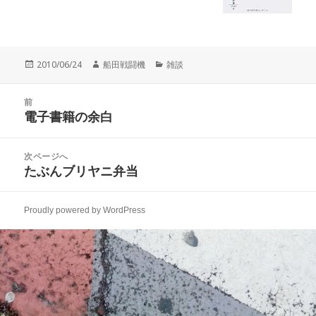
投
作
カ
2010/06/24
船田戦闘機
雑談
稿
成
テ
日:
者
ゴ
投
リ
前
稿
電子書籍の余白
ー
前
ナ
の
ビ
投
次ページへ
ゲ
稿:
たぶんブリヤニ弁当
次
ー
の
シ
投
ョ
Proudly powered by WordPress
稿:
ン