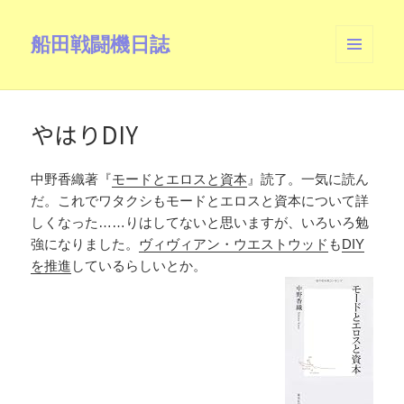
船田戦闘機日誌
メニュ
ーとウ
ィジェ
ット
やはりDIY
中野香織著『
モードとエロスと資本
』読了。一気に読ん
だ。これでワタクシもモードとエロスと資本について詳
しくなった……りはしてないと思いますが、いろいろ勉
強になりました。
ヴィヴィアン・ウエストウッド
も
DIY
を推進
しているらしいとか。