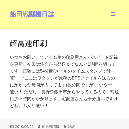
船田戦闘機日誌
メニュ
ーとウ
ィジェ
ット
超高速印刷
いつもお願いしている名刺の
印刷屋さん
がスピード記録
を更新。今回は注文から発送までなんと1時間を切って
ます。正確には54分間(メールのタイムスタンプで計
算)。そこにはワタクシが原稿のEPSファイルを送るの
にかかった時間が入ってます(数分間ですが)。いやー、
速い！ ただし、長野県飯田市からやってくるので、輸送
に少々時間がかかります。宅配屋さんも十分速いですけ
どね。みんな速い！
投
作
カ
2010/06/06
船田戦闘機
雑談