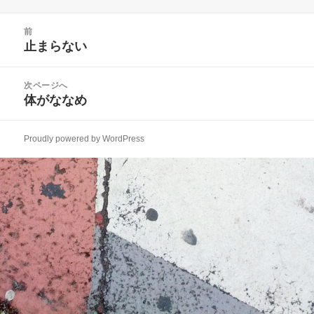
稿
成
テ
日:
者
ゴ
投
リ
前
稿
止まらない
ー
前
ナ
の
ビ
投
次ページへ
ゲ
稿:
体がななめ
次
ー
の
シ
投
ョ
Proudly powered by WordPress
稿:
ン