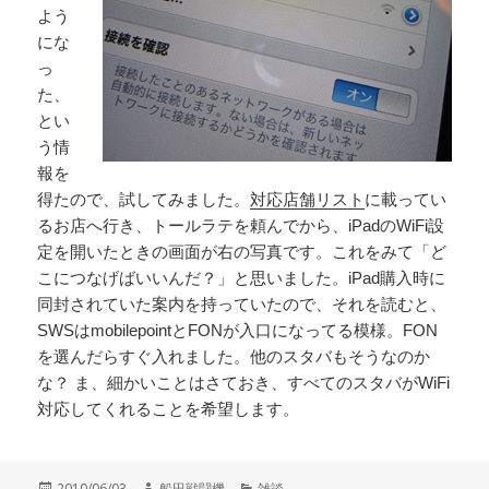
よう
にな
っ
た、
とい
う情
報を
得たので、試してみました。
対応店舗リスト
に載ってい
るお店へ行き、トールラテを頼んでから、iPadのWiFi設
定を開いたときの画面が右の写真です。これをみて「ど
こにつなげばいいんだ？」と思いました。iPad購入時に
同封されていた案内を持っていたので、それを読むと、
SWSはmobilepointとFONが入口になってる模様。FON
を選んだらすぐ入れました。他のスタバもそうなのか
な？ ま、細かいことはさておき、すべてのスタバがWiFi
対応してくれることを希望します。
投
作
カ
2010/06/03
船田戦闘機
雑談