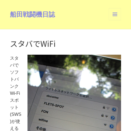
船田戦闘機日誌
メニュ
ーとウ
ィジェ
ット
スタバでWiFi
スタ
バで
ソフ
トバ
ンク
Wi-Fi
スポ
ット
(SWS
)が使
える