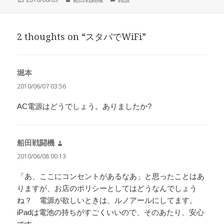
稿
成
テ
日:
者
ゴ
リ
2 thoughts on “スタバでWiFi”
ー
堀本
よ
り:
2010/06/07 03:56
AC電源はどうでしょう。ありましたか?
船田戦闘機
よ
り:
2010/06/08 00:13
「あ、ここにコンセントがあるなあ」と思ったことはあ
りますが、お店のポリシーとしてはどうなんでしょう
ね？ 電源が欲しいときは、ルノアールにしてます。
iPadは電池の持ちがすごくいいので、そのあたり、安心