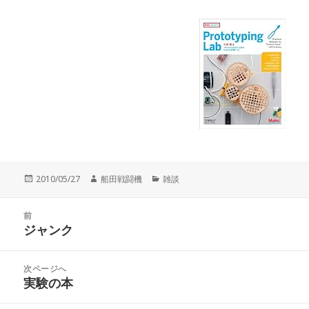
投
作
カ
2010/05/27
船田戦闘機
雑談
稿
成
テ
日:
者
ゴ
投
リ
前
稿
ジャンク
ー
前
ナ
の
ビ
投
次ページへ
ゲ
稿:
実験の本
次
ー
の
シ