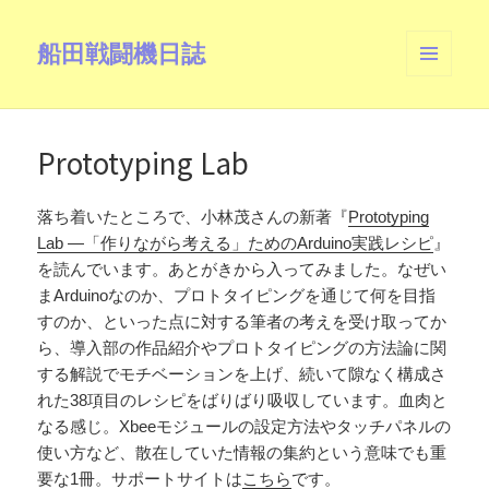
船田戦闘機日誌
メニュ
ーとウ
ィジェ
ット
Prototyping Lab
落ち着いたところで、小林茂さんの新著『
Prototyping
Lab ―「作りながら考える」ためのArduino実践レシピ
』
を読んでいます。あとがきから入ってみました。なぜい
まArduinoなのか、プロトタイピングを通じて何を目指
すのか、といった点に対する筆者の考えを受け取ってか
ら、導入部の作品紹介やプロトタイピングの方法論に関
する解説でモチベーションを上げ、続いて隙なく構成さ
れた38項目のレシピをばりばり吸収しています。血肉と
なる感じ。Xbeeモジュールの設定方法やタッチパネルの
使い方など、散在していた情報の集約という意味でも重
要な1冊。サポートサイトは
こちら
です。