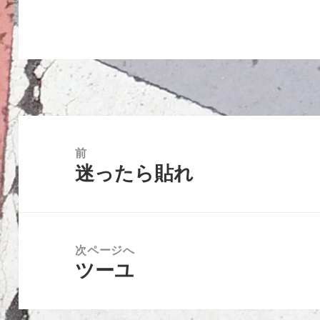
投
稿
前
迷ったら貼れ
ナ
前
ビ
の
ゲ
投
ー
稿:
次ページへ
シ
ツーユ
次
ョ
の
ン
投