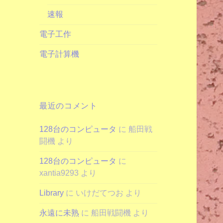
速報
電子工作
電子計算機
最近のコメント
128台のコンピュータ
に
船田戦
闘機
より
128台のコンピュータ
に
xantia9293
より
Library
に
いけだてつお
より
永遠に未熟
に
船田戦闘機
より