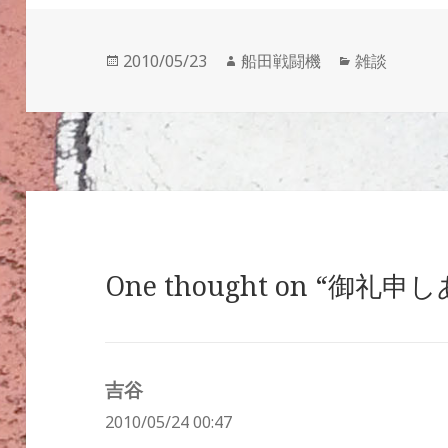
投
作
カ
2010/05/23
船田戦闘機
雑談
稿
成
テ
日:
者
ゴ
リ
ー
One thought on “御礼
吉谷
よ
2010/05/24 00:47
り: