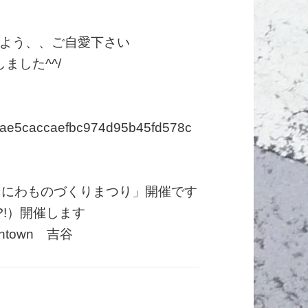
よう、、ご自愛下さい
ました^^/
b12ae5caccaefbc974d95b45fd578c
なにわものづくりまつり」開催です
?!）開催します
town 吉谷