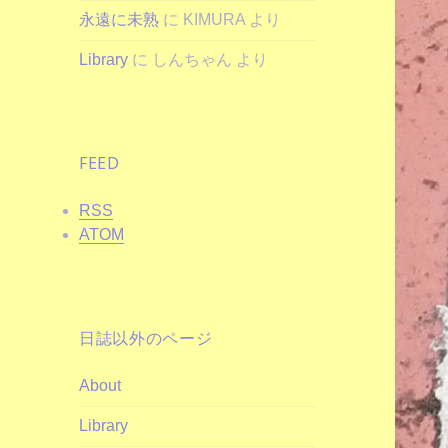
永遠に未熟
に
KIMURA
より
Library
に
しんちゃん
より
FEED
RSS
ATOM
日誌以外のページ
About
Library