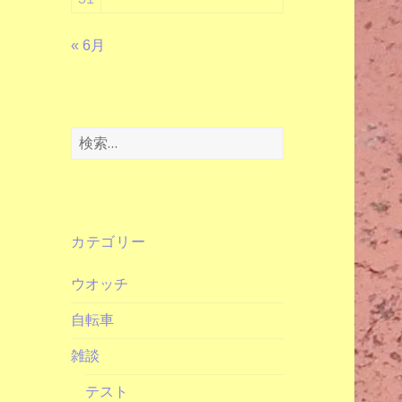
« 6月
検
索:
カテゴリー
ウオッチ
自転車
雑談
テスト