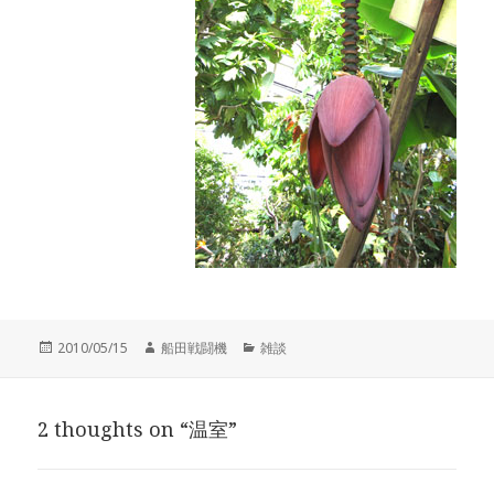
投
作
カ
2010/05/15
船田戦闘機
雑談
稿
成
テ
日:
者
ゴ
リ
2 thoughts on “温室”
ー