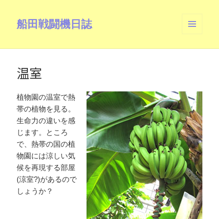
船田戦闘機日誌
メニュ
ーとウ
ィジェ
ット
温室
植物園の温室で熱
帯の植物を見る。
生命力の違いを感
じます。ところ
で、熱帯の国の植
物園には涼しい気
候を再現する部屋
(涼室?)があるので
しょうか？