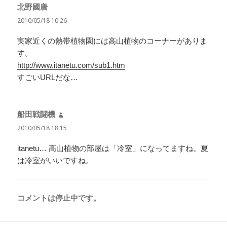
北野國唐
よ
り:
2010/05/18 10:26
実家近くの熱帯植物園には高山植物のコーナーがありま
す。
http://www.itanetu.com/sub1.htm
すごいURLだな…
船田戦闘機
よ
り:
2010/05/18 18:15
itanetu… 高山植物の部屋は「冷室」になってますね。夏
は冷室がいいですね。
コメントは停止中です。