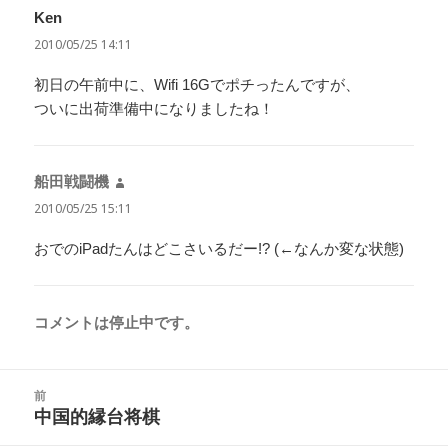
Ken
よ
り:
2010/05/25 14:11
初日の午前中に、Wifi 16Gでポチったんですが、
ついに出荷準備中になりましたね！
船田戦闘機
よ
り:
2010/05/25 15:11
おでのiPadたんはどこさいるだー!? (←なんか変な状態)
コメントは停止中です。
投
前
稿
中国的縁台将棋
前
ナ
の