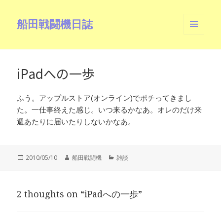
船田戦闘機日誌
メニュ
ーとウ
ィジェ
ット
iPadへの一歩
ふう。アップルストア(オンライン)でポチってきまし
た。一仕事終えた感じ。いつ来るかなあ。オレのだけ来
週あたりに届いたりしないかなあ。
投
作
カ
2010/05/10
船田戦闘機
雑談
稿
成
テ
日:
者
ゴ
リ
2 thoughts on “iPadへの一歩”
ー