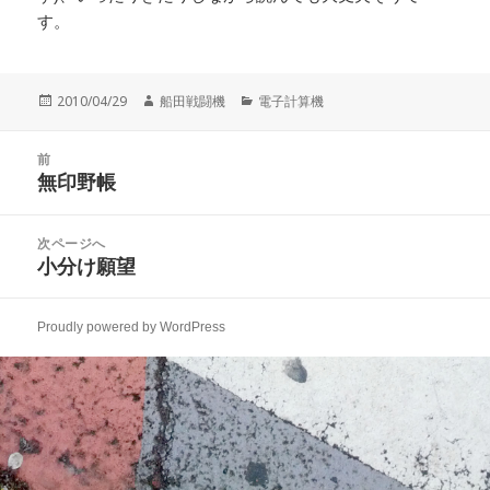
す。
投
作
カ
2010/04/29
船田戦闘機
電子計算機
稿
成
テ
日:
者
ゴ
投
リ
前
稿
無印野帳
ー
前
ナ
の
ビ
投
次ページへ
ゲ
稿:
小分け願望
次
ー
の
シ
投
ョ
Proudly powered by WordPress
稿:
ン