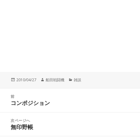
投
作
カ
2010/04/27
船田戦闘機
雑談
稿
成
テ
日:
者
ゴ
投
リ
前
稿
コンポジション
ー
前
ナ
の
ビ
投
次ページへ
ゲ
稿:
無印野帳
次
ー
の
シ