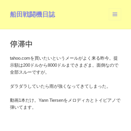
船田戦闘機日誌
メニュ
ーとウ
ィジェ
ット
停滞中
tahoo.comを買いたいというメールがよく来る昨今。提
示額は200ドルから8000ドルまでさまざま。面倒なので
全部スルーですが。
ダラダラしていたら雨が強くなってきてしまった。
動画1本だけ。Yann Tiersenをメロディカとトイピアノで
弾いてます。