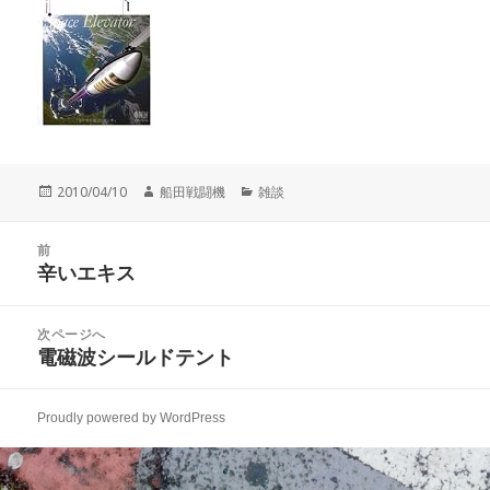
投
作
カ
2010/04/10
船田戦闘機
雑談
稿
成
テ
日:
者
ゴ
投
リ
前
稿
辛いエキス
ー
前
ナ
の
ビ
投
次ページへ
ゲ
稿:
電磁波シールドテント
次
ー
の
シ
投
ョ
Proudly powered by WordPress
稿:
ン