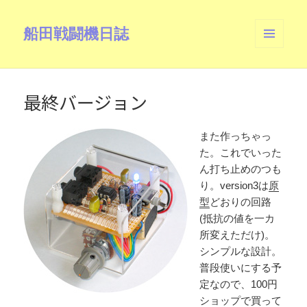
船田戦闘機日誌
メニュ
ーとウ
ィジェ
ット
最終バージョン
また作っちゃっ
た。これでいった
ん打ち止めのつも
り。version3は
原
型
どおりの回路
(抵抗の値を一カ
所変えただけ)。
シンプルな設計。
普段使いにする予
定なので、100円
ショップで買って