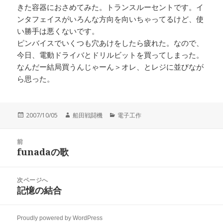
きた容器におさめてみた。トランスルーセントです。イ
ンタフェイスがいろんな方向を向いちゃってるけど、使
い勝手は悪くないです。
ピンバイスでいくつも穴あけをしたら疲れた。なので、
今日、電動ドライバとドリルビットを買ってしまった。
なんだー結局買うんじゃーん＞オレ、とレジに並びなが
ら思った。
投
作
カ
2007/10/05
船田戦闘機
電子工作
稿
成
テ
日:
者
ゴ
投
リ
前
稿
funadaの歌
ー
前
ナ
の
ビ
投
次ページへ
ゲ
稿:
記憶の結合
次
ー
の
シ
投
ョ
Proudly powered by WordPress