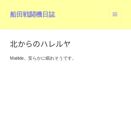
船田戦闘機日誌
メニュ
ーとウ
ィジェ
ット
北からのハレルヤ
Matilde。安らかに眠れそうです。