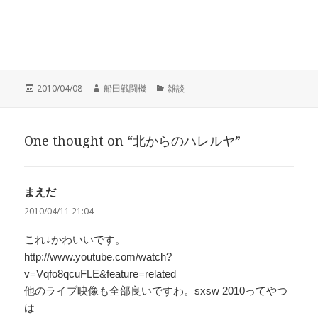
投
作
カ
2010/04/08
船田戦闘機
雑談
稿
成
テ
日:
者
ゴ
リ
One thought on “北からのハレルヤ”
ー
まえだ
よ
り:
2010/04/11 21:04
これ↓かわいいです。
http://www.youtube.com/watch?
v=Vqfo8qcuFLE&feature=related
他のライブ映像も全部良いですわ。sxsw 2010ってやつ
は