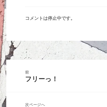
コメントは停止中です。
投
稿
前
フリーっ！
ナ
前
ビ
の
ゲ
投
ー
稿:
次ページへ