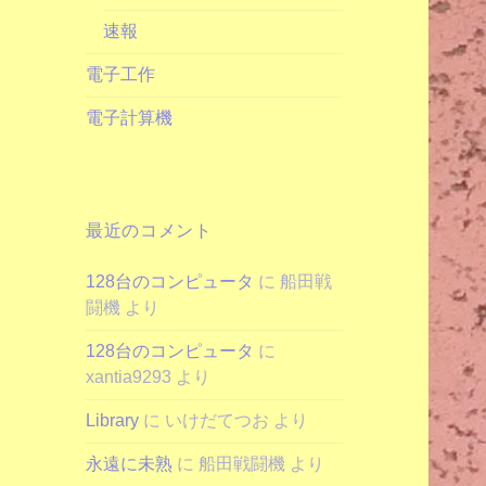
速報
電子工作
電子計算機
最近のコメント
128台のコンピュータ
に
船田戦
闘機
より
128台のコンピュータ
に
xantia9293
より
Library
に
いけだてつお
より
永遠に未熟
に
船田戦闘機
より