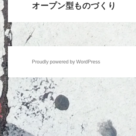
シ
オープン型ものづくり
次
ョ
の
ン
投
稿:
Proudly powered by WordPress