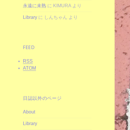
永遠に未熟
に
KIMURA
より
Library
に
しんちゃん
より
FEED
RSS
ATOM
日誌以外のページ
About
Library