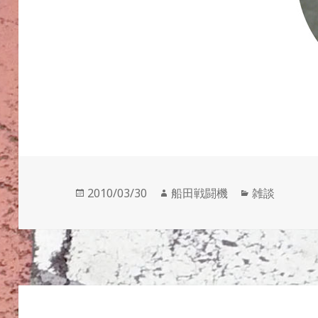
投
作
カ
2010/03/30
船田戦闘機
雑談
稿
成
テ
日:
者
ゴ
リ
ー