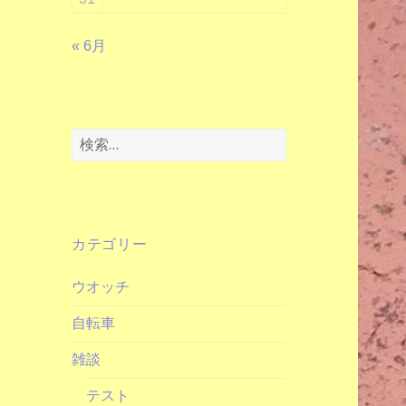
« 6月
検
索:
カテゴリー
ウオッチ
自転車
雑談
テスト