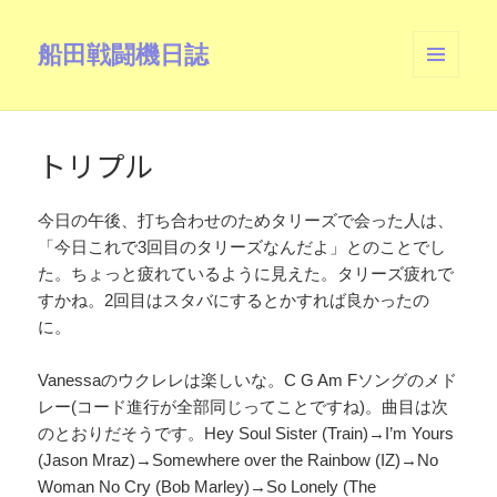
船田戦闘機日誌
メニュ
ーとウ
ィジェ
ット
トリプル
今日の午後、打ち合わせのためタリーズで会った人は、
「今日これで3回目のタリーズなんだよ」とのことでし
た。ちょっと疲れているように見えた。タリーズ疲れで
すかね。2回目はスタバにするとかすれば良かったの
に。
Vanessaのウクレレは楽しいな。C G Am Fソングのメド
レー(コード進行が全部同じってことですね)。曲目は次
のとおりだそうです。Hey Soul Sister (Train)→I’m Yours
(Jason Mraz)→Somewhere over the Rainbow (IZ)→No
Woman No Cry (Bob Marley)→So Lonely (The