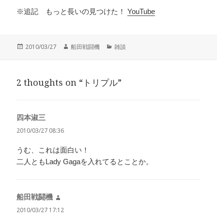
※追記 もっと長いの見つけた！
YouTube
投
作
カ
2010/03/27
船田戦闘機
雑談
稿
成
テ
日:
者
ゴ
リ
2 thoughts on “トリプル”
ー
四本淑三
よ
り:
2010/03/27 08:36
うむ、これは面白い！
二人ともLady Gagaを入れてるとことか。
船田戦闘機
よ
り:
2010/03/27 17:12