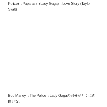
Police)→Paparazzi (Lady Gaga)→Love Story (Taylor
Swift)
Bob Marley→The Police→Lady Gagaの部分がとくに面
白いな。