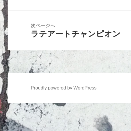
ビ
の
ゲ
投
ー
稿:
次ページへ
シ
ラテアートチャンピオン
次
ョ
の
ン
投
稿:
Proudly powered by WordPress