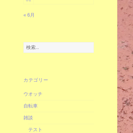
« 6月
検
索:
カテゴリー
ウオッチ
自転車
雑談
テスト