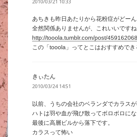
2010/03/21 10:33
り:
あちきも昨日あたりから花粉症がどーん
全然関係ありませんが、これいいですね
http://tooola.tumblr.com/post/45916206
この「tooola」ってとこはおすすめで
きぃたん
よ
2010/03/24 14:51
り:
以前、うちの会社のベランダでカラスが
ハトは羽や血が飛び散ってボロボロにな
最後に高層ビルから落下です。
カラスって怖い