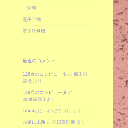
速報
電子工作
電子計算機
最近のコメント
128台のコンピュータ
に
船田戦
闘機
より
128台のコンピュータ
に
xantia9293
より
Library
に
いけだてつお
より
永遠に未熟
に
船田戦闘機
より