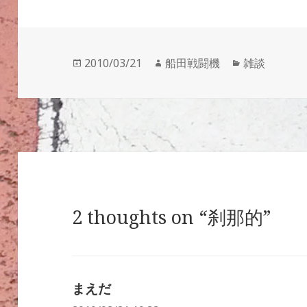
投
作
カ
2010/03/21
船田戦闘機
雑談
稿
成
テ
日:
者
ゴ
リ
ー
2 thoughts on “刹那的”
まえだ
よ