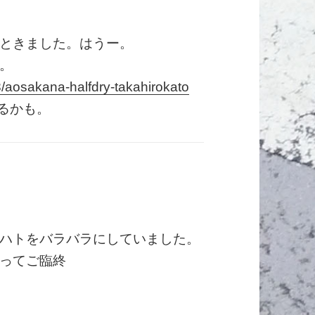
ときました。はうー。
。
8/aosakana-halfdry-takahirokato
きるかも。
ハトをバラバラにしていました。
ってご臨終