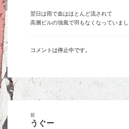
翌日は雨で血はほとんど流されて
高層ビルの強風で羽もなくなっていまし
コメントは停止中です。
投
稿
前
うぐー
ナ
前