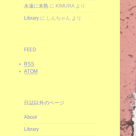
永遠に未熟
に
KIMURA
より
Library
に
しんちゃん
より
FEED
RSS
ATOM
日誌以外のページ
About
Library