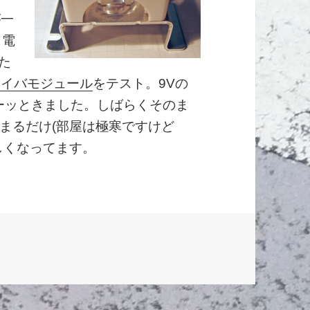
が一
。電
った
ライバモジュール
をテスト。9Vの
ーッときました。しばらくそのま
まるだけ(部屋は極寒ですけど
しくなってます。