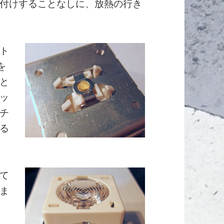
付けすることなしに、放熱の行き
ト
を
と
ッ
チ
る
て
ま