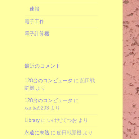
速報
電子工作
電子計算機
最近のコメント
128台のコンピュータ
に
船田戦
闘機
より
128台のコンピュータ
に
xantia9293
より
Library
に
いけだてつお
より
永遠に未熟
に
船田戦闘機
より