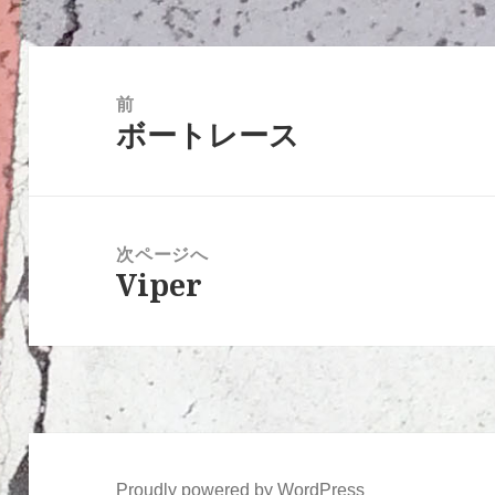
ー
投
稿
前
ボートレース
ナ
前
ビ
の
ゲ
投
ー
稿:
次ページへ
シ
Viper
次
ョ
の
ン
投
稿:
Proudly powered by WordPress