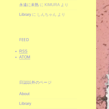
永遠に未熟
に
KIMURA
より
Library
に
しんちゃん
より
FEED
RSS
ATOM
日誌以外のページ
About
Library