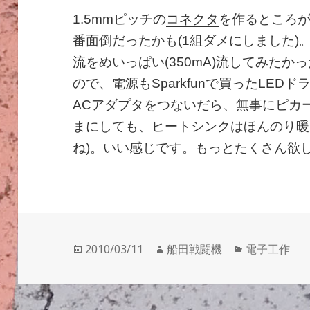
1.5mmピッチの
コネクタ
を作るところ
番面倒だったかも(1組ダメにしました)
流をめいっぱい(350mA)流してみたか
ので、電源もSparkfunで買った
LEDド
ACアダプタをつないだら、無事にピカ
まにしても、ヒートシンクはほんのり暖
ね)。いい感じです。もっとたくさん欲
投
作
カ
2010/03/11
船田戦闘機
電子工作
稿
成
テ
日:
者
ゴ
リ