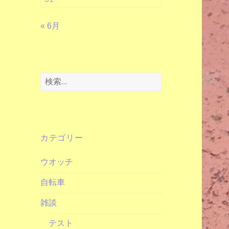
« 6月
検
索:
カテゴリー
ウオッチ
自転車
雑談
テスト