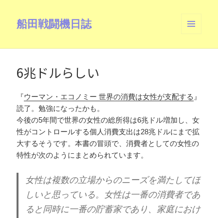
船田戦闘機日誌
メニュ
ーとウ
ィジェ
ット
6兆ドルらしい
『
ウーマン・エコノミー 世界の消費は女性が支配する
』
読了。勉強になったかも。
今後の5年間で世界の女性の総所得は6兆ドル増加し、女
性がコントロールする個人消費支出は28兆ドルにまで拡
大するそうです。本書の冒頭で、消費者としての女性の
特性が次のようにまとめられています。
女性は複数の立場からのニーズを満たしてほ
しいと思っている。女性は一番の消費者であ
ると同時に一番の貯蓄家であり、家庭におけ