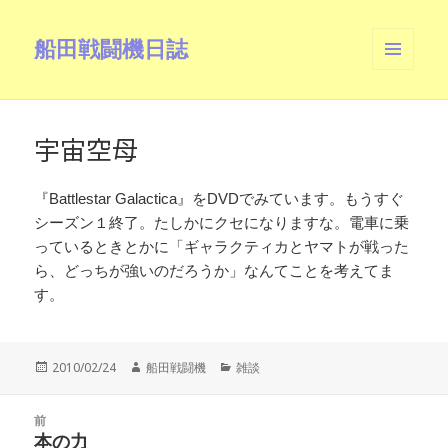
船田戦闘機日誌
メニュ
ーとウ
ィジェ
ット
宇宙空母
『Battlestar Galactica』をDVDでみています。もうすぐ
シーズン１終了。たしかにクセになりますな。電車に乗
っているときとかに「ギャラクティカとヤマトが戦った
ら、どっちが強いのだろうか」なんてことを考えてま
す。
投
作
カ
2010/02/24
船田戦闘機
雑談
稿
成
テ
日:
者
ゴ
投
リ
前
稿
本の力
ー
前