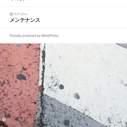
ナ
の
ビ
投
次ページへ
ゲ
稿:
メンテナンス
次
ー
の
シ
投
ョ
Proudly powered by WordPress
稿:
ン