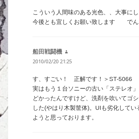
こういう人間味のある光色、、大事にし
今後とも宜しくお願い致します でん
船田戦闘機
よ
2010/02/20 21:25
り:
す、すごい！ 正解です！＞ST-5066
実はもう１台ソニーの古い「ステレオ」
どかったんですけど、洗剤を吹いてゴシ
した(やはり木製筐体)。UIも劣化して
ようと思っております。