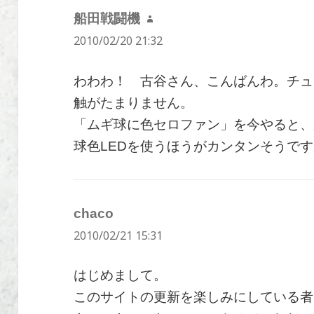
船田戦闘機
よ
2010/02/20 21:32
り:
わわわ！ 古谷さん、こんばんわ。チュ
触がたまりません。
「ムギ球に色セロファン」を今やると、
球色LEDを使うほうがカンタンそうですが 
chaco
よ
2010/02/21 15:31
り:
はじめまして。
このサイトの更新を楽しみにしている者