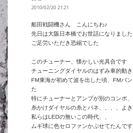
2010/02/20 21:21
り:
船田戦闘機さん こんにちわ♪
先日は大阪日本橋でお世話になりました
ご足労いただき恐縮でした
このチューナー、懐かしい光具合です
チューニングダイヤルのはずみ車的動き
FM東海が初めて波を出した頃、FMバ
た
特にチューナーとアンプが別のコンポ、
糸かけダイヤルの糸とバネ、、、、よき
私らはLEDの無いこの時代、、
ムギ球に色セロファンかぶせてたんです