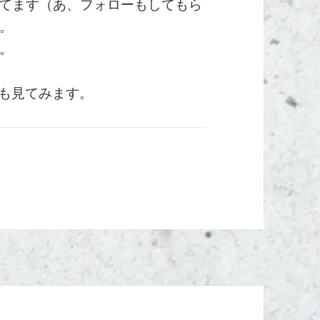
だいてます（あ、フォローもしてもら
。
。
45』でも見てみます。