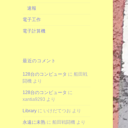
速報
電子工作
電子計算機
最近のコメント
128台のコンピュータ
に
船田戦
闘機
より
128台のコンピュータ
に
xantia9293
より
Library
に
いけだてつお
より
永遠に未熟
に
船田戦闘機
より