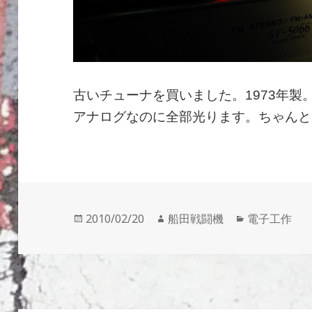
古いチューナを買いました。1973年
アナログなのに全部光ります。ちゃんと
投
作
カ
2010/02/20
船田戦闘機
電子工作
稿
成
テ
日:
者
ゴ
リ
ー