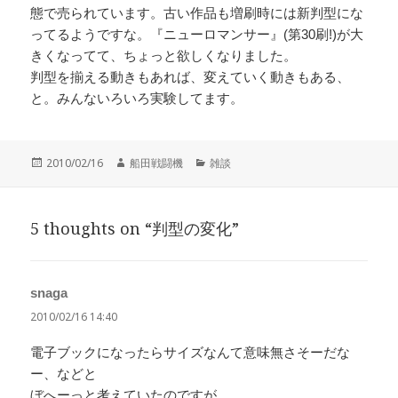
態で売られています。古い作品も増刷時には新判型にな
ってるようですな。『ニューロマンサー』(第30刷!)が大
きくなってて、ちょっと欲しくなりました。
判型を揃える動きもあれば、変えていく動きもある、
と。みんないろいろ実験してます。
投
作
カ
2010/02/16
船田戦闘機
雑談
稿
成
テ
日:
者
ゴ
リ
5 thoughts on “判型の変化”
ー
snaga
よ
り:
2010/02/16 14:40
電子ブックになったらサイズなんて意味無さそーだな
ー、などと
ぼへーっと考えていたのですが、