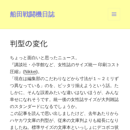
船田戦闘機日誌
メニュ
ーとウ
ィジェ
ット
判型の変化
ちょっと面白いと思ったニュース。
『講談社・小学館など、女性誌のサイズ統一 印刷コスト
圧縮』(
Nikkei
)。
「現在は編集部のこだわりなどから寸法が１～２ミリず
つ異なっている」のを、ピッタリ揃えようという話。た
しかに、そんな誤差みたいな違いはないほうが、みんな
幸せになれそうです。統一後の女性誌サイズが大判雑誌
のスタンダードになるでしょうか。
この記事を読んで思い出しましたけど、去年あたりから
ハヤカワ文庫の判型が、従来の文庫判よりも縦長になり
ましたね。標準サイズの文庫本といっしょにデコボコ状