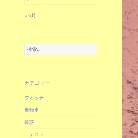
« 6月
検
索:
カテゴリー
ウオッチ
自転車
雑談
テスト