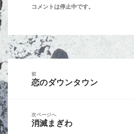
コメントは停止中です。
投
稿
前
恋のダウンタウン
ナ
前
ビ
の
ゲ
投
ー
稿:
次ページへ
シ
消滅まぎわ
次
ョ
の