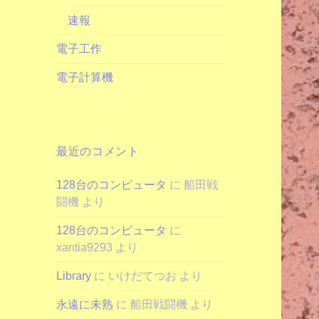
速報
電子工作
電子計算機
最近のコメント
128台のコンピュータ
に
船田戦
闘機
より
128台のコンピュータ
に
xantia9293
より
Library
に
いけだてつお
より
永遠に未熟
に
船田戦闘機
より