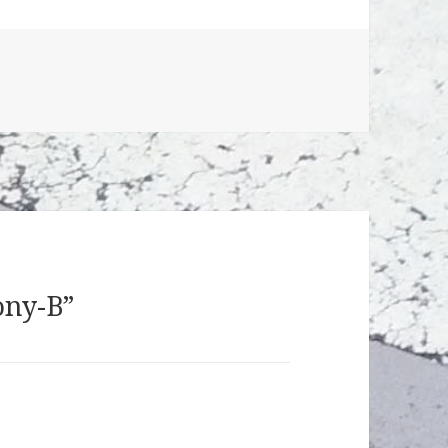
ony-B”