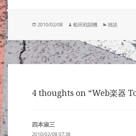
投
作
カ
2010/02/08
船田戦闘機
雑談
稿
成
テ
日:
者
ゴ
リ
ー
4 thoughts on “Web楽器 T
四本淑三
よ
2010/02/08 07:38
り: