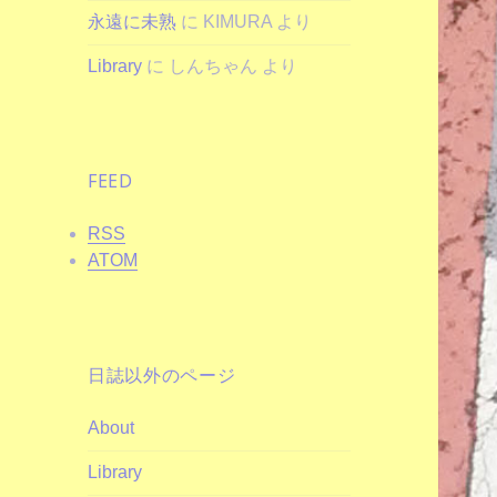
永遠に未熟
に
KIMURA
より
Library
に
しんちゃん
より
FEED
RSS
ATOM
日誌以外のページ
About
Library