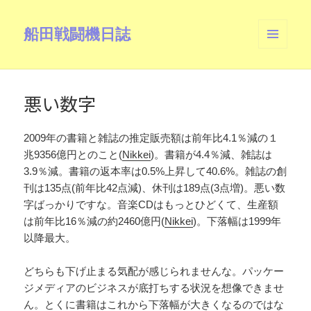
船田戦闘機日誌
メニュ
ーとウ
ィジェ
ット
悪い数字
2009年の書籍と雑誌の推定販売額は前年比4.1％減の１
兆9356億円とのこと(
Nikkei
)。書籍が4.4％減、雑誌は
3.9％減。書籍の返本率は0.5%上昇して40.6%。雑誌の創
刊は135点(前年比42点減)、休刊は189点(3点増)。悪い数
字ばっかりですな。音楽CDはもっとひどくて、生産額
は前年比16％減の約2460億円(
Nikkei
)。下落幅は1999年
以降最大。
どちらも下げ止まる気配が感じられませんな。パッケー
ジメディアのビジネスが底打ちする状況を想像できませ
ん。とくに書籍はこれから下落幅が大きくなるのではな