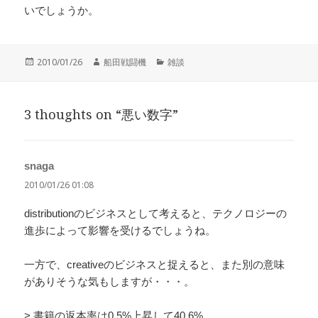
いでしょうか。
投
作
カ
2010/01/26
船田戦闘機
雑談
稿
成
テ
日:
者
ゴ
リ
3 thoughts on “悪い数字”
ー
snaga
よ
り:
2010/01/26 01:08
distributionのビジネスとして考えると、テクノロジーの
進歩によって影響を受けるでしょうね。
一方で、creativeのビジネスと捉えると、また別の意味
がありそうな気もしますが・・・。
> 書籍の返本率は0.5%上昇して40.6%