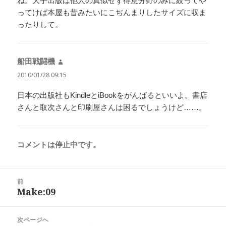
ね。大手出版は他人の真似せず得意分野のみに絞ってや
ってけば本屋も昔みたいにこぢんまりしたサイズに収ま
ったりして。
船田戦闘機
よ
り:
2010/01/28 09:15
日本の出版社もKindleとiBookをがんばるといいよ。書店
さんと取次さんと印刷屋さんは困るでしょうけど……。
コメントは停止中です。
投
前
稿
Make:09
前
ナ
の
ビ
投
次ページへ
ゲ