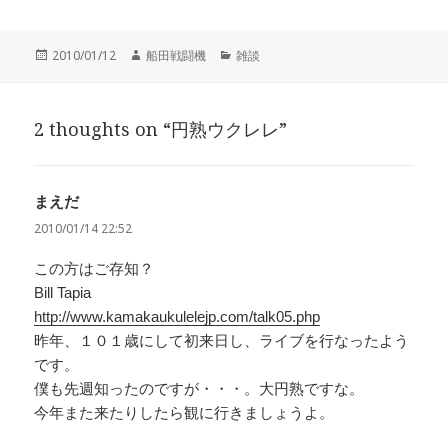
投
作
カ
2010/01/12
船田戦闘機
雑談
稿
成
テ
日:
者
ゴ
リ
2 thoughts on “円熟ウクレレ”
ー
まえだ
よ
り:
2010/01/14 22:52
この方はご存知？
Bill Tapia
http://www.kamakaukulelejp.com/talk05.php
昨年、１０１歳にして初来日し、ライブを行なったよう
です。
僕も先週知ったのですが・・・。大円熟ですな。
今年また来たりしたら観に行きましょうよ。