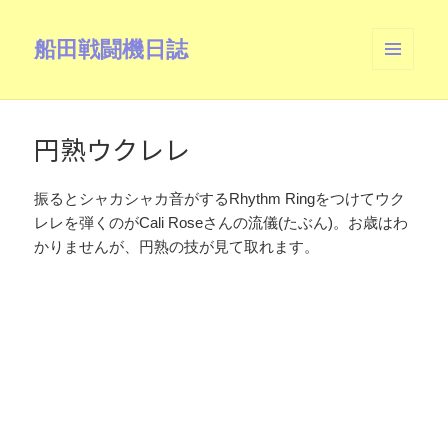
船田戦闘機日誌
メニュ
ーとウ
ィジェ
ット
円熟ウクレレ
振るとシャカシャカ音がするRhythm Ringをつけてウク
レレを弾くのがCali Roseさんの流儀(たぶん)。お歳はわ
かりませんが、円熟の技が見て取れます。