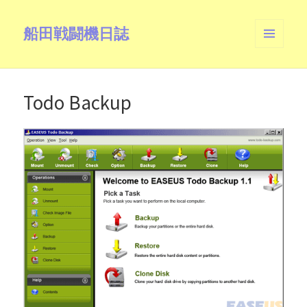
船田戦闘機日誌
メニュ
ーとウ
ィジェ
ット
Todo Backup