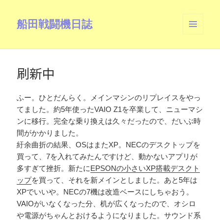
船田戦闘機日誌
メニュ
ーとウ
ィジェ
ット
刷新中
ふー。ひとだんらく。メインマシンのリプレイスをやっ
てました。約5年使ったVAIO Z1を卒業して、ニューマシ
ンに移行。完全な乗り換えは久々だったので、だいぶ時
間がかかりました。
紆余曲折の結果、OSはまたXP。NECのデスクトップを
買って、7を入れてみたんですけど、動かないアプリが
多すぎて挫折。新たに
EPSONの小さいXP搭載デスクト
ップ
を買って、それを新メインとしました。あと5年は
XPでいいや。NECの7機は改造ベースにしちゃおう。
VAIOがいなくなった分、机が広くなったので、オシロ
や電源がちゃんとおけるようになりました。サウンド系