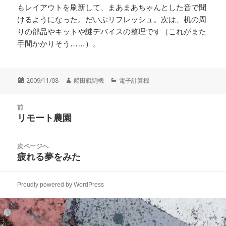
もレイアウトを刷新して、まあまあちゃんとした音で聞
けるようになった。だいぶリフレッシュ。次は、机の周
りの部品やキットや謎デバイスの整理です（これがまた
手間かかりそう……）。
投
作
カ
2009/11/08
船田戦闘機
電子計算機
稿
成
テ
日:
者
ゴ
投
リ
前
稿
リモート農園
ー
前
ナ
の
ビ
投
次ページへ
ゲ
稿:
疲れる夢をみた
次
ー
の
シ
投
ョ
Proudly powered by WordPress
稿:
ン