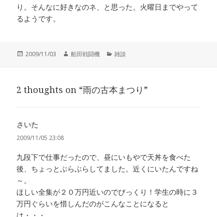
り。そんなに好きなのネ、と思った。火曜日までやって
るようです。
投
作
カ
2009/11/03
船田戦闘機
雑談
稿
成
テ
日:
者
ゴ
リ
2 thoughts on “雨の古本まつり”
ー
さいた
よ
り:
2009/11/05 23:08
九段下で仕事だったので、昼にいもやで天丼を食べた
後、ちょっとぶらぶらしてました。近くにいたんですね
～。
ほしい全集が２０万円近いのでびっくり！学生の時に３
万円ぐらいを惜しんだのがこんなことになると
は・・・。