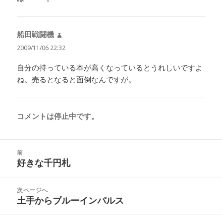
船田戦闘機
よ
り:
2009/11/06 22:32
自分の持っている本が高くなっているとうれしいですよ
ね。売るとなると面倒なんですが。
コメントは停止中です。
投
前
稿
好きな千円札
前
ナ
の
ビ
投
次ページへ
ゲ
稿:
土手からブルーインパルス
次
ー
の
シ