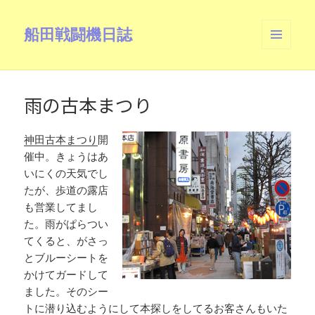
船田戦闘機日誌
メニュ
ーとウ
ィジェ
ット
雨の古本まつり
神田古本まつり
開
催中。きょうはあ
いにくの天気でし
たが、歩道の露店
も営業してまし
た。雨がぱらつい
てくると、がさっ
とブルーシートを
かけてガードして
ました。そのシー
トに潜り込むようにして本探しをしてるお客さんもいた