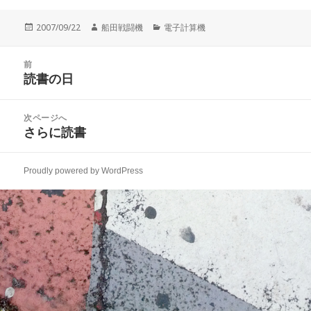
投
作
カ
2007/09/22
船田戦闘機
電子計算機
稿
成
テ
日:
者
ゴ
投
リ
前
稿
読書の日
ー
前
ナ
の
ビ
投
次ページへ
ゲ
稿:
さらに読書
次
ー
の
シ
投
ョ
Proudly powered by WordPress
稿:
ン