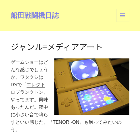
船田戦闘機日誌
メニュ
ーとウ
ィジェ
ット
ジャンル=メディアアート
ゲームショーはど
んな感じでしょう
か。ワタクシは
DSで『
エレクト
ロプランクトン
』
やってます。興味
あったんだ。夜中
に小さい音で鳴ら
すといい感じだ。『
TENORI-ON
』も触ってみたいの
う。