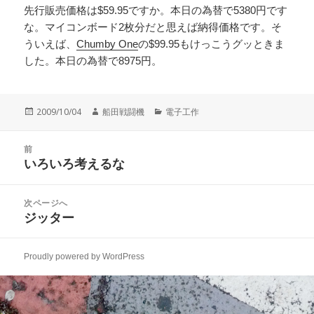
先行販売価格は$59.95ですか。本日の為替で5380円です
な。マイコンボード2枚分だと思えば納得価格です。そ
ういえば、
Chumby One
の$99.95もけっこうグッときま
した。本日の為替で8975円。
投
作
カ
2009/10/04
船田戦闘機
電子工作
稿
成
テ
日:
者
ゴ
投
リ
前
稿
いろいろ考えるな
ー
前
ナ
の
ビ
投
次ページへ
ゲ
稿:
ジッター
次
ー
の
シ
投
ョ
Proudly powered by WordPress
稿:
ン