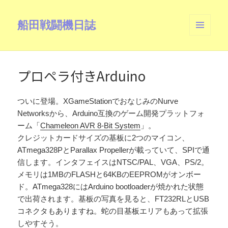
船田戦闘機日誌
メニュ
ーとウ
ィジェ
ット
プロペラ付きArduino
ついに登場。XGameStationでおなじみのNurve
Networksから、Arduino互換のゲーム開発プラットフォ
ーム「
Chameleon AVR 8-Bit System
」。
クレジットカードサイズの基板に2つのマイコン、
ATmega328PとParallax Propellerが載っていて、SPIで通
信します。インタフェイスはNTSC/PAL、VGA、PS/2。
メモリは1MBのFLASHと64KBのEEPROMがオンボー
ド。ATmega328にはArduino bootloaderが焼かれた状態
で出荷されます。基板の写真を見ると、FT232RLとUSB
コネクタもありますね。蛇の目基板エリアもあって拡張
しやすそう。