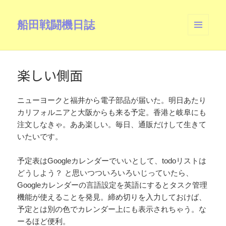
船田戦闘機日誌
メニュ
ーとウ
ィジェ
ット
楽しい側面
ニューヨークと福井から電子部品が届いた。明日あたり
カリフォルニアと大阪からも来る予定。香港と岐阜にも
注文しなきゃ。ああ楽しい。毎日、通販だけして生きて
いたいです。
予定表はGoogleカレンダーでいいとして、todoリストは
どうしよう？ と思いつついろいろいじっていたら、
Googleカレンダーの言語設定を英語にするとタスク管理
機能が使えることを発見。締め切りを入力しておけば、
予定とは別の色でカレンダー上にも表示されちゃう。な
ーるほど便利。