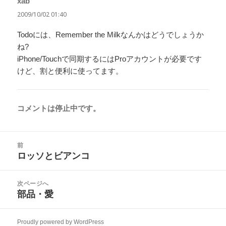
xab
よ
り:
2009/10/02 01:40
Todoには、Remember the Milkなんかはどうでしょうか
ね?
iPhone/Touchで同期するにはProアカウントが必要です
けど、割と便利に使ってます。
コメントは停止中です。
投
前
稿
ロッソとビアンコ
前
ナ
の
ビ
投
次ページへ
ゲ
稿:
部品・愛
次
ー
の
シ
投
ョ
Proudly powered by WordPress