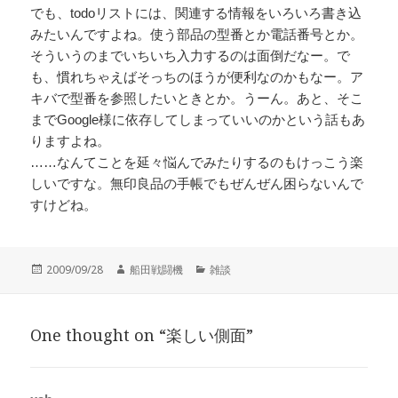
でも、todoリストには、関連する情報をいろいろ書き込
みたいんですよね。使う部品の型番とか電話番号とか。
そういうのまでいちいち入力するのは面倒だなー。で
も、慣れちゃえばそっちのほうが便利なのかもなー。ア
キバで型番を参照したいときとか。うーん。あと、そこ
までGoogle様に依存してしまっていいのかという話もあ
りますよね。
……なんてことを延々悩んでみたりするのもけっこう楽
しいですな。無印良品の手帳でもぜんぜん困らないんで
すけどね。
投
作
カ
2009/09/28
船田戦闘機
雑談
稿
成
テ
日:
者
ゴ
リ
One thought on “楽しい側面”
ー