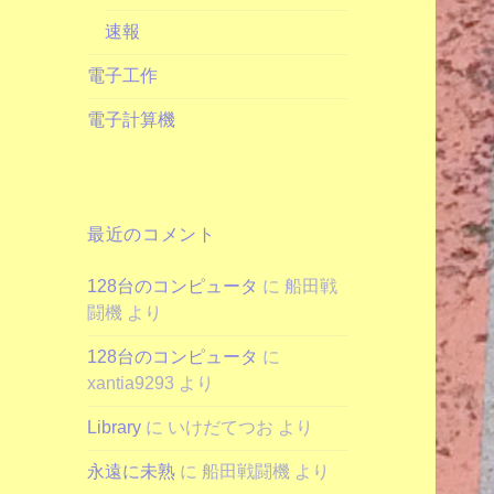
速報
電子工作
電子計算機
最近のコメント
128台のコンピュータ
に
船田戦
闘機
より
128台のコンピュータ
に
xantia9293
より
Library
に
いけだてつお
より
永遠に未熟
に
船田戦闘機
より