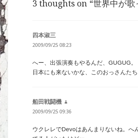
3 thoughts on “世界中が
四本淑三
よ
2009/09/25 08:23
り:
へー、出張演奏もやるんだ、GUGUG。
日本にも来ないかな、このおっさんたち
船田戦闘機
よ
2009/09/25 09:36
り:
ウクレレでDevoはあんまりないね。