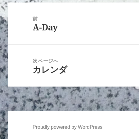
投
稿
前
A-Day
ナ
前
ビ
の
ゲ
投
ー
稿:
次ページへ
シ
カレンダ
次
ョ
の
ン
投
稿:
Proudly powered by WordPress