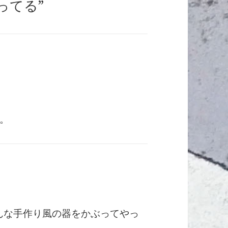
歌ってる”
。
へんな手作り風の器をかぶってやっ