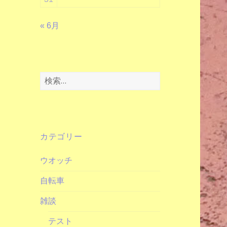
« 6月
検
索:
カテゴリー
ウオッチ
自転車
雑談
テスト