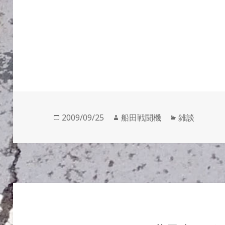
投
作
カ
2009/09/25
船田戦闘機
雑談
稿
成
テ
日:
者
ゴ
リ
ー