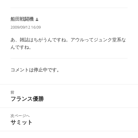
船田戦闘機
よ
り:
2009/09/12 16:09
あ、雑誌はちがうんですね。アウルってジュンク堂系な
んですね。
コメントは停止中です。
投
前
稿
フランス優勝
前
ナ
の
ビ
投
次ページへ
ゲ
稿:
サミット
次
ー
の
シ
投