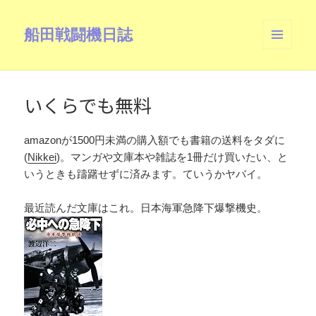
船田戦闘機日誌
メニュ
ーとウ
ィジェ
ット
いくらでも無料
amazonが1500円未満の購入額でも書籍の送料をタダに
(
Nikkei
)。マンガや文庫本や雑誌を1冊だけ買いたい、と
いうときも躊躇せずに済みます。ていうかヤバイ。
最近読んだ文庫はこれ。日本海軍急降下爆撃機史。