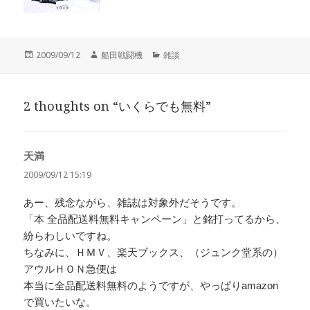
投
作
カ
2009/09/12
船田戦闘機
雑談
稿
成
テ
日:
者
ゴ
リ
2 thoughts on “いくらでも無料”
ー
天満
よ
り:
2009/09/12 15:19
あー、残念ながら、雑誌は対象外だそうです。
「本 全品配送料無料キャンペーン」と銘打ってるから、
紛らわしいですね。
ちなみに、ＨＭＶ、楽天ブックス、（ジュンク堂系の）
アウルＨＯＮ急便は
本当に全品配送料無料のようですが、やっぱりamazon
で買いたいな。