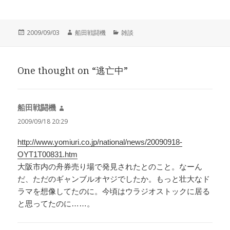
投
作
カ
2009/09/03
船田戦闘機
雑談
稿
成
テ
日:
者
ゴ
リ
One thought on “逃亡中”
ー
船田戦闘機
よ
り:
2009/09/18 20:29
http://www.yomiuri.co.jp/national/news/20090918-
OYT1T00831.htm
大阪市内の舟券売り場で発見されたとのこと。なーん
だ、ただのギャンブルオヤジでしたか。もっと壮大なド
ラマを想像してたのに。今頃はウラジオストックに居る
と思ってたのに……。