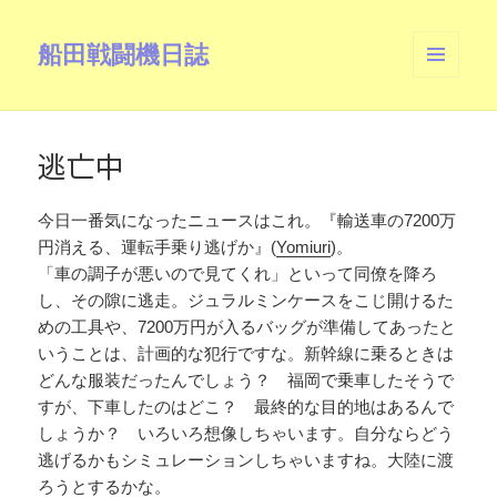
船田戦闘機日誌
メニュ
ーとウ
ィジェ
ット
逃亡中
今日一番気になったニュースはこれ。『輸送車の7200万
円消える、運転手乗り逃げか』(
Yomiuri
)。
「車の調子が悪いので見てくれ」といって同僚を降ろ
し、その隙に逃走。ジュラルミンケースをこじ開けるた
めの工具や、7200万円が入るバッグが準備してあったと
いうことは、計画的な犯行ですな。新幹線に乗るときは
どんな服装だったんでしょう？ 福岡で乗車したそうで
すが、下車したのはどこ？ 最終的な目的地はあるんで
しょうか？ いろいろ想像しちゃいます。自分ならどう
逃げるかもシミュレーションしちゃいますね。大陸に渡
ろうとするかな。