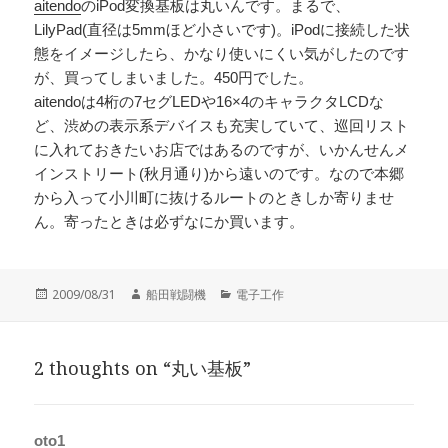
aitendo
のiPod変換基板は丸いんです。まるで、
LilyPad(直径は5mmほど小さいです)。iPodに接続した状
態をイメージしたら、かなり使いにくい気がしたのです
が、買ってしまいました。450円でした。
aitendoは4桁の7セグLEDや16×4のキャラクタLCDな
ど、渋めの表示系デバイスも充実していて、巡回リスト
に入れておきたいお店ではあるのですが、いかんせんメ
インストリート(秋月通り)から遠いのです。なので本郷
から入って小川町に抜けるルートのときしか寄りませ
ん。寄ったときは必ずなにか買います。
投
作
カ
2009/08/31
船田戦闘機
電子工作
稿
成
テ
日:
者
ゴ
リ
2 thoughts on “丸い基板”
ー
oto1
よ