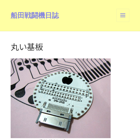
船田戦闘機日誌
メニュ
ーとウ
ィジェ
ット
丸い基板