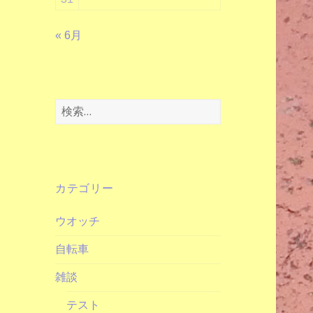
« 6月
検
索:
カテゴリー
ウオッチ
自転車
雑談
テスト