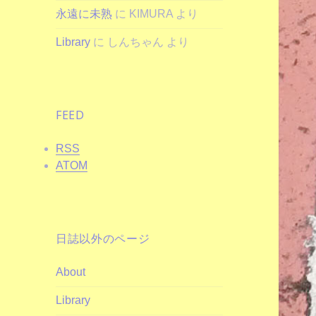
永遠に未熟
に
KIMURA
より
Library
に
しんちゃん
より
FEED
RSS
ATOM
日誌以外のページ
About
Library