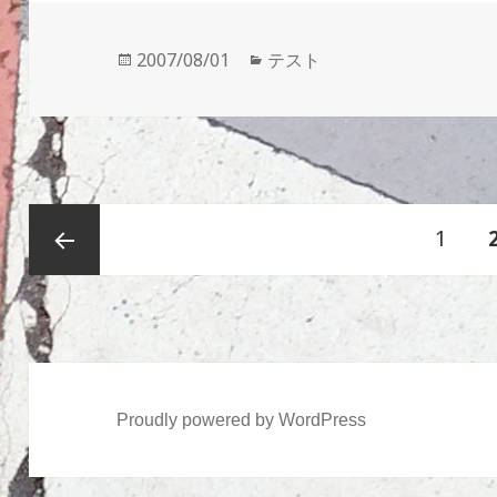
投
カ
2007/08/01
テスト
稿
テ
日:
ゴ
リ
ー
投
ペ
1
稿
の
ー
前のペ
ペ
ー
ジ
ージ
ジ
Proudly powered by WordPress
送
り