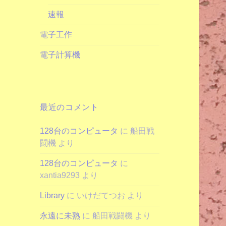
速報
電子工作
電子計算機
最近のコメント
128台のコンピュータ
に
船田戦
闘機
より
128台のコンピュータ
に
xantia9293
より
Library
に
いけだてつお
より
永遠に未熟
に
船田戦闘機
より