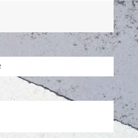
ペ
2
ー
ジ